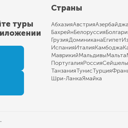
Страны
йте туры
Абхазия
Австрия
Азербайдж
риложении
Бахрейн
Белоруссия
Болгари
Грузия
Доминикана
Египет
И
Испания
Италия
Камбоджа
К
Маврикий
Мальдивы
Мальта
Португалия
Россия
Сейшел
Танзания
Тунис
Турция
Фран
Шри-Ланка
Ямайка
"