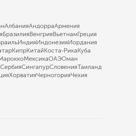
ан
Албания
Андорра
Армения
я
Бразилия
Венгрия
Вьетнам
Греция
зраиль
Индия
Индонезия
Иордания
атар
Кипр
Китай
Коста-Рика
Куба
Марокко
Мексика
ОАЭ
Оман
ы
Сербия
Сингапур
Словения
Таиланд
ция
Хорватия
Черногория
Чехия