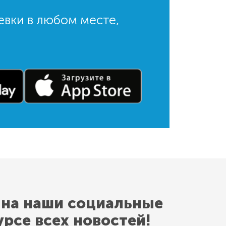
евки в любом месте,
 на наши социальные
урсе всех новостей!