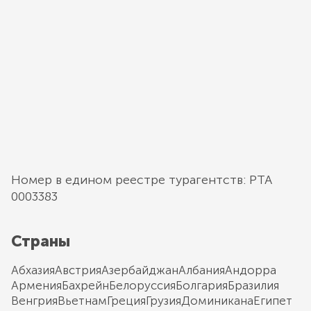
Номер в едином реестре турагентств: РТА
0003383
Страны
Абхазия
Австрия
Азербайджан
Албания
Андорра
Армения
Бахрейн
Белоруссия
Болгария
Бразилия
Венгрия
Вьетнам
Греция
Грузия
Доминикана
Египет