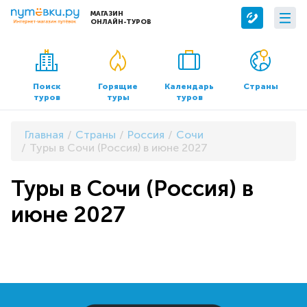
МАГАЗИН
ОНЛАЙН-ТУРОВ
Сервисы
О компании
Бронирование отелей
О нас
Поиск
Горящие
Календарь
Страны
туров
туры
туров
Трансфер
Контакты
Страхование
Команда
Главная
Страны
Россия
Сочи
Документы и реквизиты
Туры в Сочи (Россия) в июне 2027
Офисы продаж
Туры в Сочи (Россия) в
июне 2027