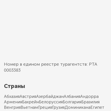
Номер в едином реестре турагентств: РТА
0003383
Страны
Абхазия
Австрия
Азербайджан
Албания
Андорра
Армения
Бахрейн
Белоруссия
Болгария
Бразилия
Венгрия
Вьетнам
Греция
Грузия
Доминикана
Египет