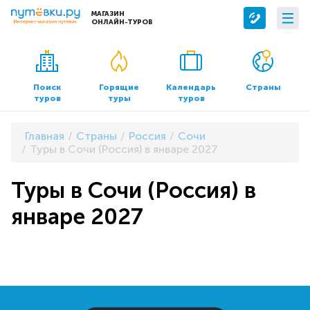
МАГАЗИН
ОНЛАЙН-ТУРОВ
Сервисы
О компании
Бронирование отелей
О нас
Поиск
Горящие
Календарь
Страны
туров
туры
туров
Трансфер
Контакты
Страхование
Команда
Главная
Страны
Россия
Сочи
Документы и реквизиты
Туры в Сочи (Россия) в январе 2027
Офисы продаж
Туры в Сочи (Россия) в
январе 2027