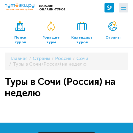
МАГАЗИН
ОНЛАЙН-ТУРОВ
Сервисы
О компании
Бронирование отелей
О нас
Поиск
Горящие
Календарь
Страны
туров
туры
туров
Трансфер
Контакты
Страхование
Команда
Главная
Страны
Россия
Сочи
Документы и реквизиты
Туры в Сочи (Россия) на неделю
Офисы продаж
Туры в Сочи (Россия) на
неделю