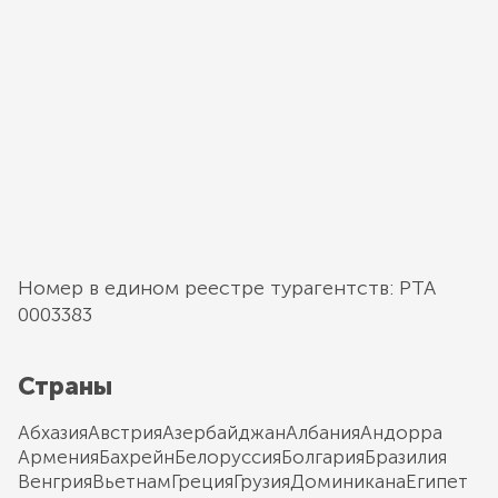
Номер в едином реестре турагентств: РТА
0003383
Страны
Абхазия
Австрия
Азербайджан
Албания
Андорра
Армения
Бахрейн
Белоруссия
Болгария
Бразилия
Венгрия
Вьетнам
Греция
Грузия
Доминикана
Египет