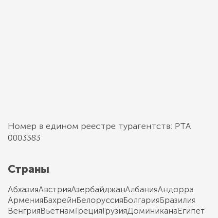
Номер в едином реестре турагентств: РТА
0003383
Страны
Абхазия
Австрия
Азербайджан
Албания
Андорра
Армения
Бахрейн
Белоруссия
Болгария
Бразилия
Венгрия
Вьетнам
Греция
Грузия
Доминикана
Египет