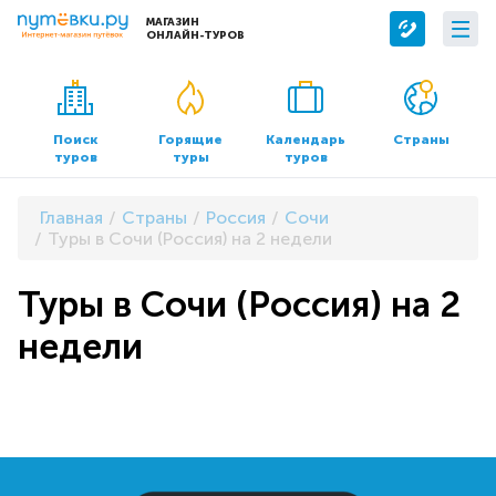
МАГАЗИН
ОНЛАЙН-ТУРОВ
Сервисы
О компании
Бронирование отелей
О нас
Поиск
Горящие
Календарь
Страны
туров
туры
туров
Трансфер
Контакты
Страхование
Команда
Главная
Страны
Россия
Сочи
Документы и реквизиты
Туры в Сочи (Россия) на 2 недели
Офисы продаж
Туры в Сочи (Россия) на 2
недели