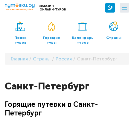
МАГАЗИН
ОНЛАЙН-ТУРОВ
Сервисы
О компании
Бронирование отелей
О нас
Поиск
Горящие
Календарь
Страны
туров
туры
туров
Трансфер
Контакты
Страхование
Команда
Главная
Страны
Россия
Санкт-Петербург
Документы и реквизиты
Офисы продаж
Санкт-Петербург
Горящие путевки в Санкт-
Петербург