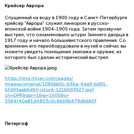
Крейсер Аврора
Спущенный на воду в 1900 году в Санкт-Петербурге
крейсер "Аврора" служил линкором в русско-
японской войне 1904-1905 года. Затем прозвучал
выстрел, что ознаменовало штурм Зимнего дворца в
1917 году и начало большевистского правления. Со
временем его переоборудовали в музей и сейчас вы
можете увидеть помещение экипажа и оружие, из
которого был сделан исторический выстрел.
https://img.itinari.com/pages/
images/original/1080bb0c-b36a-
4da9-bd81-
6fd93aab6d65-istock-
1216693927.jpg?
ch=DPR&dpr=1&w=
1600&s=
3584f40a81d4803c0c8b69b478db6b
0f
Петергоф