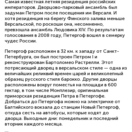
Самая известная летняя резиденция российских
императоров. Дворцово-парковый ансамбль был
задуман Петром после посещения им Версаля. И
хотя резиденция на берегу Финского залива меньше
Версальской, по роскоши она, несомненно,
превзошла ансамбль Людовика XIV. По результатам
голосования в 2008 году, Петергоф вошел в семерку
чудес России.
Петергоф расположен в 32 км. к западу от Санкт-
Петербурга, он был построен Петром I и
реконструирован Бартоломео Растрелли. Этот
потрясающий дворец в версальском стиле — одна из
величайших реликвий времен царей и великолепный
образец русского стиля барокко. Другие дворцы
расположены вокруг поместья на площади в 600
гектар, в том числе Монплезир, оригинальная
приморская резиденция Петра в Петергофе.
Добраться до Петергофа можно на электричке от
Балтийского вокзала до станции Новый Петергоф,
откуда сесть на автобусы, которые ходят до
дворца. Выходные дни: понедельник и последний
вторник каждого месяца.