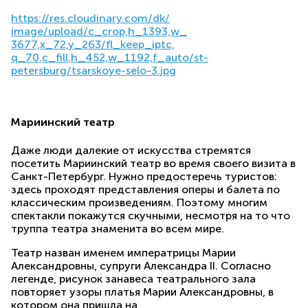
https://res.cloudinary.com/dk/
image/upload/c_crop,h_1393,w_
3677,x_72,y_263/fl_keep_iptc,
q_70,c_fill,h_452,w_1192,f_
auto/st-
petersburg/tsarskoye-
selo-3.jpg
Мариинский театр
Даже люди далекие от искусства стремятся
посетить Мариинский театр во время своего визита в
Санкт-Петербург. Нужно предостеречь туристов:
здесь проходят представления оперы и балета по
классическим произведениям. Поэтому многим
спектакли покажутся скучными, несмотря на то что
труппа театра знаменита во всем мире.
Театр назван именем императрицы Марии
Александровны, супруги Александра II. Согласно
легенде, рисунок занавеса театрального зала
повторяет узоры платья Марии Александровны, в
котором она пришла на