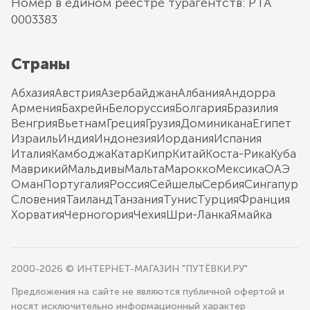
Номер в едином реестре турагентств: РТА
0003383
Страны
Абхазия
Австрия
Азербайджан
Албания
Андорра
Армения
Бахрейн
Белоруссия
Болгария
Бразилия
Венгрия
Вьетнам
Греция
Грузия
Доминикана
Египет
Израиль
Индия
Индонезия
Иордания
Испания
Италия
Камбоджа
Катар
Кипр
Китай
Коста-Рика
Куба
Маврикий
Мальдивы
Мальта
Марокко
Мексика
ОАЭ
Оман
Португалия
Россия
Сейшелы
Сербия
Сингапур
Словения
Таиланд
Танзания
Тунис
Турция
Франция
Хорватия
Черногория
Чехия
Шри-Ланка
Ямайка
2000-2026 © ИНТЕРНЕТ-МАГАЗИН "ПУТЁВКИ.РУ"
Предложения на сайте не являются публичной офертой и
носят исключительно информационный характер