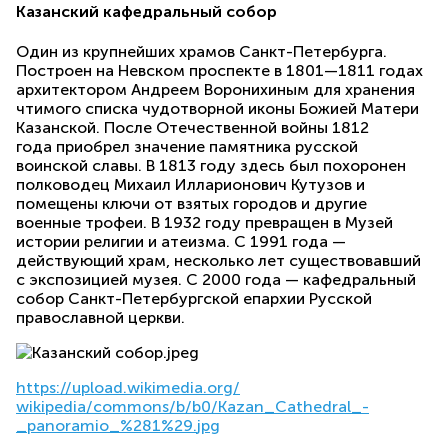
Казанский кафедральный собор
Один из крупнейших храмов Санкт-Петербурга.
Построен на Невском проспекте в 1801—1811 годах
архитектором Андреем Воронихиным для хранения
чтимого списка чудотворной ико
ны Божией Матери
Казанской. После Отечественной войны 1812
года приобрел значение памятника русской
воинской славы. В 1813 году здесь был похоронен
полководец Михаил Илларионович Кутузов и
помещены ключи от взятых городов и другие
военные трофеи. В 1932 году превращен в Музей
истории религии и атеизма. С 1991 года —
действующий храм, несколько лет существовавший
с экспозицией музея. С 2000 года — кафедральный
собор Санкт-Петербургской епархии Русской
православной церкви.
https://upload.wikimedia.org/
wikipedia/commons/b/b0/Kazan_
Cathedral_-
_panoramio_%281%29.
jpg