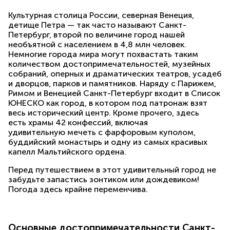
Культурная столица России, северная Венеция,
детище Петра — так часто называют Санкт-
Петербург, второй по величине город нашей
необъятной с населением в 4,8 млн человек.
Немногие города мира могут похвастать таким
количеством достопримечательно
стей, музейных
собраний, оперных и драматических театров, усадеб
и дворцов, парков и памятников
. Наряду с Парижем,
Римом и Венецией Санкт-Петербург входит в Список
ЮНЕСКО как город, в котором под патронаж взят
весь исторический центр. Кроме прочего, здесь
есть храмы 42 конфессий, включая
удивительную мечеть с фарфоровым куполом,
буддийский монастырь и одну из самых красивых
капелл Мальтийского ордена.
Перед путешествием в этот удивительный город не
забудьте запастись зонтиком или дождевиком!
Погода здесь крайне переменчива.
Основные досто­приме­чатель­ности Санкт-