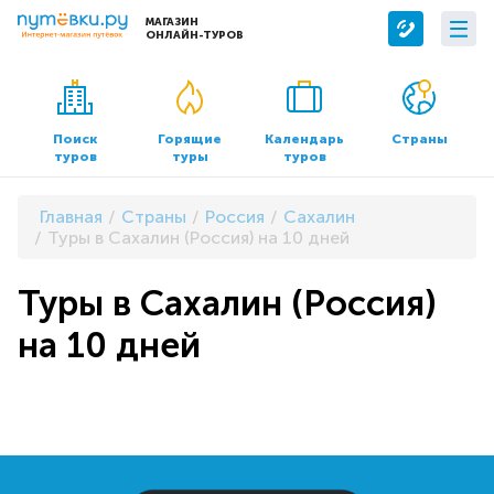
МАГАЗИН
ОНЛАЙН-ТУРОВ
Сервисы
О компании
Бронирование отелей
О нас
Поиск
Горящие
Календарь
Страны
туров
туры
туров
Трансфер
Контакты
Страхование
Команда
Главная
Страны
Россия
Сахалин
Документы и реквизиты
Туры в Сахалин (Россия) на 10 дней
Офисы продаж
Туры в Сахалин (Россия)
на 10 дней