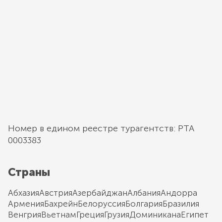
Номер в едином реестре турагентств: РТА
0003383
Страны
Абхазия
Австрия
Азербайджан
Албания
Андорра
Армения
Бахрейн
Белоруссия
Болгария
Бразилия
Венгрия
Вьетнам
Греция
Грузия
Доминикана
Египет