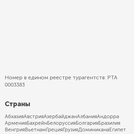
Номер в едином реестре турагентств: РТА
0003383
Страны
Абхазия
Австрия
Азербайджан
Албания
Андорра
Армения
Бахрейн
Белоруссия
Болгария
Бразилия
Венгрия
Вьетнам
Греция
Грузия
Доминикана
Египет