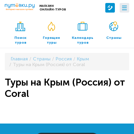
МАГАЗИН
ОНЛАЙН-ТУРОВ
Сервисы
О компании
Бронирование отелей
О нас
Поиск
Горящие
Календарь
Страны
туров
туры
туров
Трансфер
Контакты
Страхование
Команда
Главная
Страны
Россия
Крым
Документы и реквизиты
Туры на Крым (Россия) от Coral
Офисы продаж
Туры на Крым (Россия) от
Coral