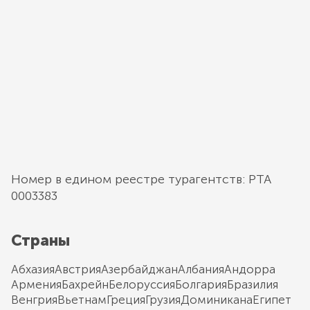
Номер в едином реестре турагентств: РТА
0003383
Страны
Абхазия
Австрия
Азербайджан
Албания
Андорра
Армения
Бахрейн
Белоруссия
Болгария
Бразилия
Венгрия
Вьетнам
Греция
Грузия
Доминикана
Египет