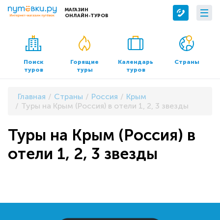
МАГАЗИН
ОНЛАЙН-ТУРОВ
Сервисы
О компании
Бронирование отелей
О нас
Поиск
Горящие
Календарь
Страны
туров
туры
туров
Трансфер
Контакты
Страхование
Команда
Главная
Страны
Россия
Крым
Документы и реквизиты
Туры на Крым (Россия) в отели 1, 2, 3 звезды
Офисы продаж
Туры на Крым (Россия) в
отели 1, 2, 3 звезды