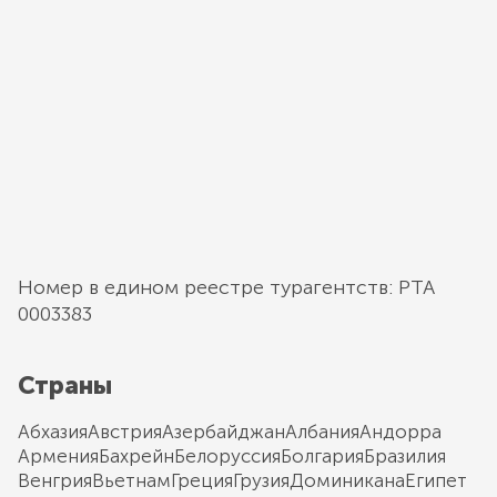
Номер в едином реестре турагентств: РТА
0003383
Страны
Абхазия
Австрия
Азербайджан
Албания
Андорра
Армения
Бахрейн
Белоруссия
Болгария
Бразилия
Венгрия
Вьетнам
Греция
Грузия
Доминикана
Египет