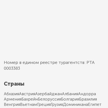
Номер в едином реестре турагентств: РТА
0003383
Страны
Абхазия
Австрия
Азербайджан
Албания
Андорра
Армения
Бахрейн
Белоруссия
Болгария
Бразилия
Венгрия
Вьетнам
Греция
Грузия
Доминикана
Египет