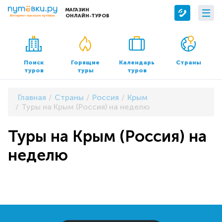
МАГАЗИН
ОНЛАЙН-ТУРОВ
Сервисы
О компании
Бронирование отелей
О нас
Поиск
Горящие
Календарь
Страны
туров
туры
туров
Трансфер
Контакты
Страхование
Команда
Главная
Страны
Россия
Крым
Документы и реквизиты
Туры на Крым (Россия) на неделю
Офисы продаж
Туры на Крым (Россия) на
неделю