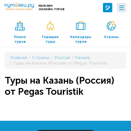
МАГАЗИН
ОНЛАЙН-ТУРОВ
Сервисы
О компании
Бронирование отелей
О нас
Поиск
Горящие
Календарь
Страны
туров
туры
туров
Трансфер
Контакты
Страхование
Команда
Главная
Страны
Россия
Казань
Документы и реквизиты
Туры на Казань (Россия) от Pegas Touristik
Офисы продаж
Туры на Казань (Россия)
от Pegas Touristik