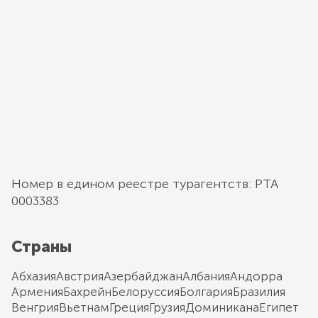
Номер в едином реестре турагентств: РТА
0003383
Страны
Абхазия
Австрия
Азербайджан
Албания
Андорра
Армения
Бахрейн
Белоруссия
Болгария
Бразилия
Венгрия
Вьетнам
Греция
Грузия
Доминикана
Египет