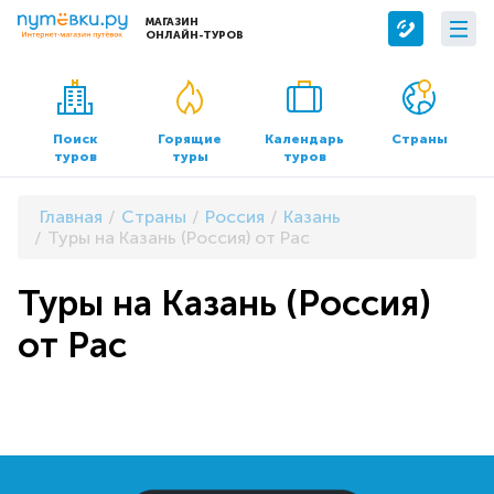
МАГАЗИН
ОНЛАЙН-ТУРОВ
Сервисы
О компании
Бронирование отелей
О нас
Поиск
Горящие
Календарь
Страны
туров
туры
туров
Трансфер
Контакты
Страхование
Команда
Главная
Страны
Россия
Казань
Документы и реквизиты
Туры на Казань (Россия) от Pac
Офисы продаж
Туры на Казань (Россия)
от Pac