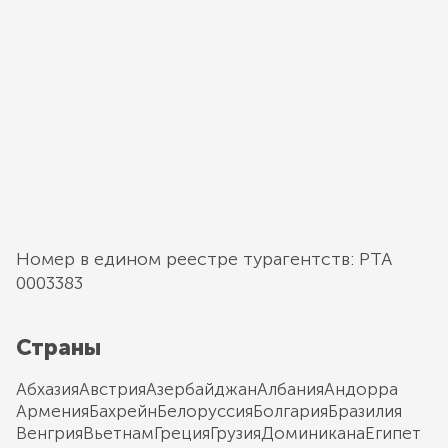
Номер в едином реестре турагентств: РТА
0003383
Страны
Абхазия
Австрия
Азербайджан
Албания
Андорра
Армения
Бахрейн
Белоруссия
Болгария
Бразилия
Венгрия
Вьетнам
Греция
Грузия
Доминикана
Египет