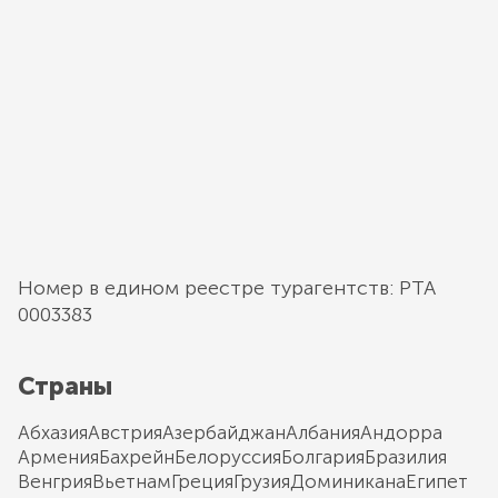
Номер в едином реестре турагентств: РТА
0003383
Страны
Абхазия
Австрия
Азербайджан
Албания
Андорра
Армения
Бахрейн
Белоруссия
Болгария
Бразилия
Венгрия
Вьетнам
Греция
Грузия
Доминикана
Египет