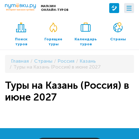
МАГАЗИН
ОНЛАЙН-ТУРОВ
Сервисы
О компании
Бронирование отелей
О нас
Поиск
Горящие
Календарь
Страны
туров
туры
туров
Трансфер
Контакты
Страхование
Команда
Главная
Страны
Россия
Казань
Документы и реквизиты
Туры на Казань (Россия) в июне 2027
Офисы продаж
Туры на Казань (Россия) в
июне 2027