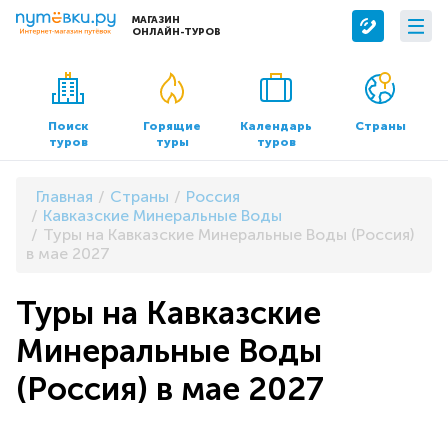
МАГАЗИН
ОНЛАЙН-ТУРОВ
Сервисы
О компании
Бронирование отелей
О нас
Поиск
Горящие
Календарь
Страны
туров
туры
туров
Трансфер
Контакты
Страхование
Команда
Главная
Страны
Россия
Документы и реквизиты
Кавказские Минеральные Воды
Туры на Кавказские Минеральные Воды (Россия)
Офисы продаж
в мае 2027
Туры на Кавказские
Минеральные Воды
(Россия) в мае 2027