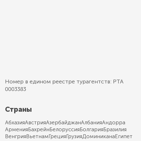
Номер в едином реестре турагентств: РТА
0003383
Страны
Абхазия
Австрия
Азербайджан
Албания
Андорра
Армения
Бахрейн
Белоруссия
Болгария
Бразилия
Венгрия
Вьетнам
Греция
Грузия
Доминикана
Египет