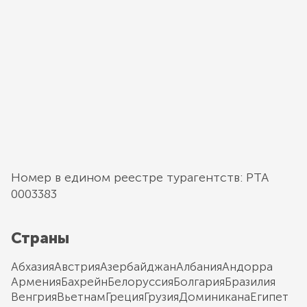
Номер в едином реестре турагентств: РТА
0003383
Страны
Абхазия
Австрия
Азербайджан
Албания
Андорра
Армения
Бахрейн
Белоруссия
Болгария
Бразилия
Венгрия
Вьетнам
Греция
Грузия
Доминикана
Египет