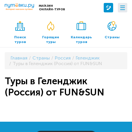
МАГАЗИН
ОНЛАЙН-ТУРОВ
Сервисы
О компании
Бронирование отелей
О нас
Поиск
Горящие
Календарь
Страны
туров
туры
туров
Трансфер
Контакты
Страхование
Команда
Главная
Страны
Россия
Геленджик
Документы и реквизиты
Туры в Геленджик (Россия) от FUN&SUN
Офисы продаж
Туры в Геленджик
(Россия) от FUN&SUN