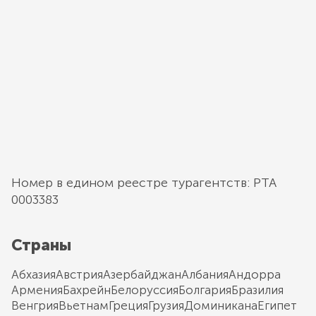
Номер в едином реестре турагентств: РТА
0003383
Страны
Абхазия
Австрия
Азербайджан
Албания
Андорра
Армения
Бахрейн
Белоруссия
Болгария
Бразилия
Венгрия
Вьетнам
Греция
Грузия
Доминикана
Египет