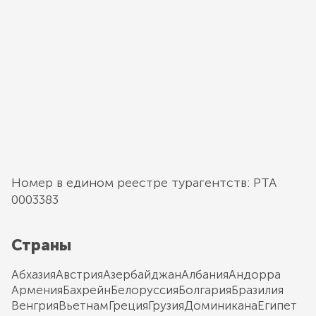
Номер в едином реестре турагентств: РТА
0003383
Страны
Абхазия
Австрия
Азербайджан
Албания
Андорра
Армения
Бахрейн
Белоруссия
Болгария
Бразилия
Венгрия
Вьетнам
Греция
Грузия
Доминикана
Египет