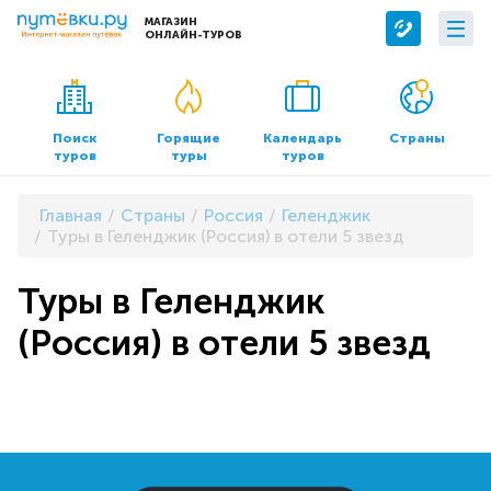
МАГАЗИН
ОНЛАЙН-ТУРОВ
Сервисы
О компании
Бронирование отелей
О нас
Поиск
Горящие
Календарь
Страны
туров
туры
туров
Трансфер
Контакты
Страхование
Команда
Главная
Страны
Россия
Геленджик
Документы и реквизиты
Туры в Геленджик (Россия) в отели 5 звезд
Офисы продаж
Туры в Геленджик
(Россия) в отели 5 звезд