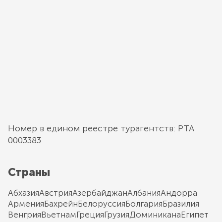
Номер в едином реестре турагентств: РТА
0003383
Страны
Абхазия
Австрия
Азербайджан
Албания
Андорра
Армения
Бахрейн
Белоруссия
Болгария
Бразилия
Венгрия
Вьетнам
Греция
Грузия
Доминикана
Египет