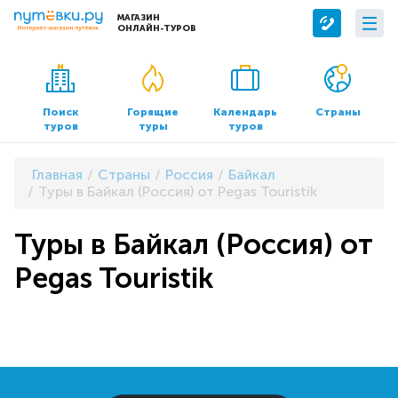
МАГАЗИН
ОНЛАЙН-ТУРОВ
Сервисы
О компании
Бронирование отелей
О нас
Поиск
Горящие
Календарь
Страны
туров
туры
туров
Трансфер
Контакты
Страхование
Команда
Главная
Страны
Россия
Байкал
Документы и реквизиты
Туры в Байкал (Россия) от Pegas Touristik
Офисы продаж
Туры в Байкал (Россия) от
Pegas Touristik