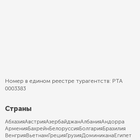
Номер в едином реестре турагентств: РТА
0003383
Страны
Абхазия
Австрия
Азербайджан
Албания
Андорра
Армения
Бахрейн
Белоруссия
Болгария
Бразилия
Венгрия
Вьетнам
Греция
Грузия
Доминикана
Египет