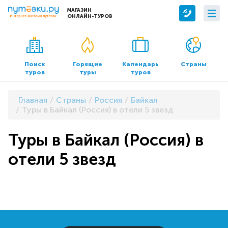
МАГАЗИН
ОНЛАЙН-ТУРОВ
Сервисы
О компании
Бронирование отелей
О нас
Поиск
Горящие
Календарь
Страны
туров
туры
туров
Трансфер
Контакты
Страхование
Команда
Главная
Страны
Россия
Байкал
Документы и реквизиты
Туры в Байкал (Россия) в отели 5 звезд
Офисы продаж
Туры в Байкал (Россия) в
отели 5 звезд