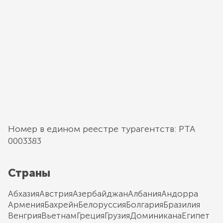
Номер в едином реестре турагентств: РТА
0003383
Страны
Абхазия
Австрия
Азербайджан
Албания
Андорра
Армения
Бахрейн
Белоруссия
Болгария
Бразилия
Венгрия
Вьетнам
Греция
Грузия
Доминикана
Египет