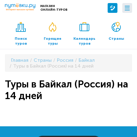
МАГАЗИН
ОНЛАЙН-ТУРОВ
Сервисы
О компании
Бронирование отелей
О нас
Поиск
Горящие
Календарь
Страны
туров
туры
туров
Трансфер
Контакты
Страхование
Команда
Главная
Страны
Россия
Байкал
Документы и реквизиты
Туры в Байкал (Россия) на 14 дней
Офисы продаж
Туры в Байкал (Россия) на
14 дней