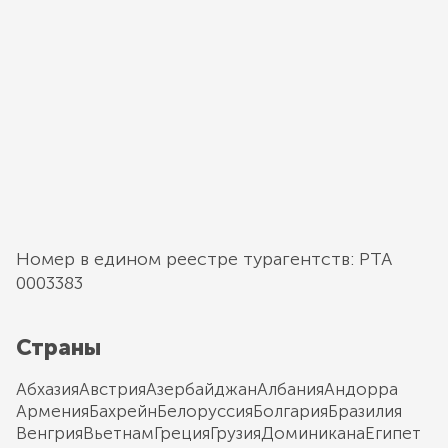
Номер в едином реестре турагентств: РТА
0003383
Страны
Абхазия
Австрия
Азербайджан
Албания
Андорра
Армения
Бахрейн
Белоруссия
Болгария
Бразилия
Венгрия
Вьетнам
Греция
Грузия
Доминикана
Египет