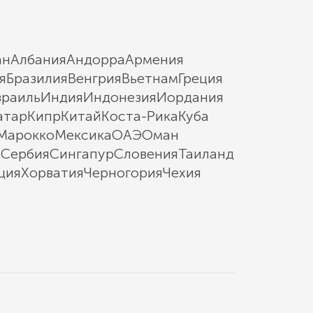
ан
Албания
Андорра
Армения
я
Бразилия
Венгрия
Вьетнам
Греция
зраиль
Индия
Индонезия
Иордания
атар
Кипр
Китай
Коста-Рика
Куба
Марокко
Мексика
ОАЭ
Оман
ы
Сербия
Сингапур
Словения
Таиланд
ция
Хорватия
Черногория
Чехия