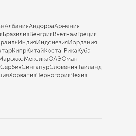
ан
Албания
Андорра
Армения
я
Бразилия
Венгрия
Вьетнам
Греция
зраиль
Индия
Индонезия
Иордания
атар
Кипр
Китай
Коста-Рика
Куба
Марокко
Мексика
ОАЭ
Оман
ы
Сербия
Сингапур
Словения
Таиланд
ция
Хорватия
Черногория
Чехия