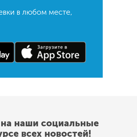
евки в любом месте,
 на наши социальные
урсе всех новостей!