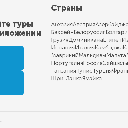
Страны
йте туры
Абхазия
Австрия
Азербайдж
риложении
Бахрейн
Белоруссия
Болгари
Грузия
Доминикана
Египет
И
Испания
Италия
Камбоджа
К
Маврикий
Мальдивы
Мальта
Португалия
Россия
Сейшел
Танзания
Тунис
Турция
Фран
Шри-Ланка
Ямайка
"