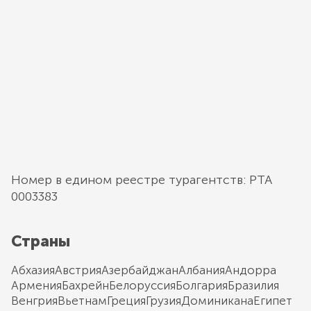
Номер в едином реестре турагентств: РТА
0003383
Страны
Абхазия
Австрия
Азербайджан
Албания
Андорра
Армения
Бахрейн
Белоруссия
Болгария
Бразилия
Венгрия
Вьетнам
Греция
Грузия
Доминикана
Египет