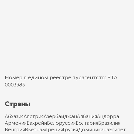
Номер в едином реестре турагентств: РТА
0003383
Страны
Абхазия
Австрия
Азербайджан
Албания
Андорра
Армения
Бахрейн
Белоруссия
Болгария
Бразилия
Венгрия
Вьетнам
Греция
Грузия
Доминикана
Египет