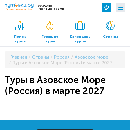
МАГАЗИН
ОНЛАЙН-ТУРОВ
Сервисы
О компании
Бронирование отелей
О нас
Поиск
Горящие
Календарь
Страны
туров
туры
туров
Трансфер
Контакты
Страхование
Команда
Главная
Страны
Россия
Азовское море
Документы и реквизиты
Туры в Азовское Море (Россия) в марте 2027
Офисы продаж
Туры в Азовское Море
(Россия) в марте 2027