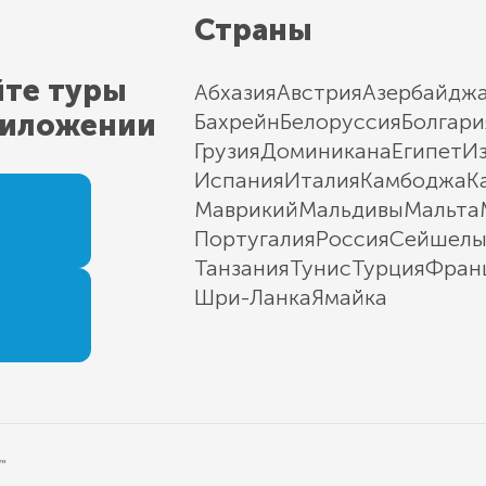
Страны
йте туры
Абхазия
Австрия
Азербайдж
риложении
Бахрейн
Белоруссия
Болгари
Грузия
Доминикана
Египет
И
Испания
Италия
Камбоджа
К
Маврикий
Мальдивы
Мальта
Португалия
Россия
Сейшел
Танзания
Тунис
Турция
Фран
Шри-Ланка
Ямайка
"