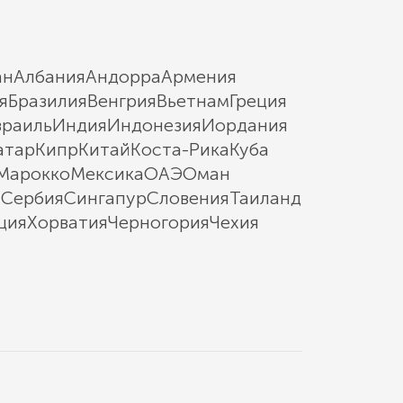
ан
Албания
Андорра
Армения
я
Бразилия
Венгрия
Вьетнам
Греция
зраиль
Индия
Индонезия
Иордания
атар
Кипр
Китай
Коста-Рика
Куба
Марокко
Мексика
ОАЭ
Оман
ы
Сербия
Сингапур
Словения
Таиланд
ция
Хорватия
Черногория
Чехия