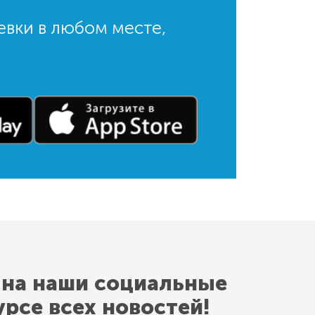
евки в любом месте,
 на наши социальные
урсе всех новостей!