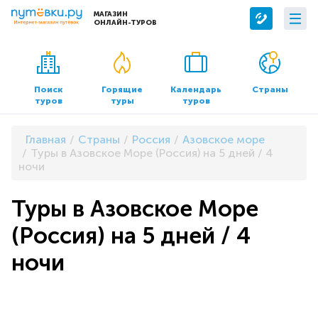
МАГАЗИН
ОНЛАЙН-ТУРОВ
Сервисы
О компании
Бронирование отелей
О нас
Поиск
Горящие
Календарь
Страны
туров
туры
туров
Трансфер
Контакты
Страхование
Команда
Главная
Страны
Россия
Азовское море
Документы и реквизиты
Туры в Азовское Море (Россия) на 5 дней / 4
ночи
Офисы продаж
Туры в Азовское Море
(Россия) на 5 дней / 4
ночи