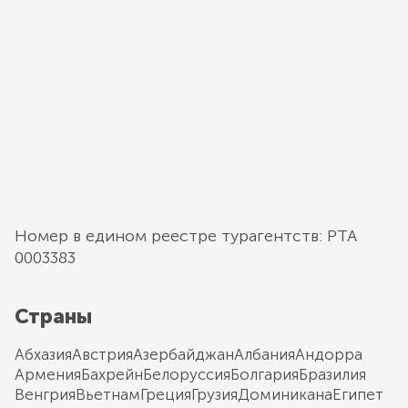
Номер в едином реестре турагентств: РТА
0003383
Страны
Абхазия
Австрия
Азербайджан
Албания
Андорра
Армения
Бахрейн
Белоруссия
Болгария
Бразилия
Венгрия
Вьетнам
Греция
Грузия
Доминикана
Египет