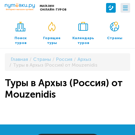
МАГАЗИН
ОНЛАЙН-ТУРОВ
Сервисы
О компании
Бронирование отелей
О нас
Поиск
Горящие
Календарь
Страны
туров
туры
туров
Трансфер
Контакты
Страхование
Команда
Главная
Страны
Россия
Архыз
Документы и реквизиты
Туры в Архыз (Россия) от Mouzenidis
Офисы продаж
Туры в Архыз (Россия) от
Mouzenidis