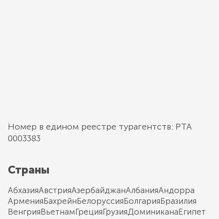
Номер в едином реестре турагентств: РТА
0003383
Страны
Абхазия
Австрия
Азербайджан
Албания
Андорра
Армения
Бахрейн
Белоруссия
Болгария
Бразилия
Венгрия
Вьетнам
Греция
Грузия
Доминикана
Египет