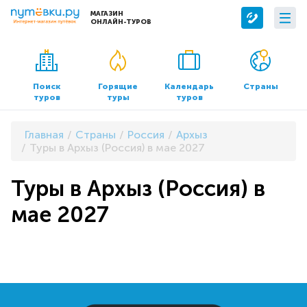
МАГАЗИН
ОНЛАЙН-ТУРОВ
Сервисы
О компании
Бронирование отелей
О нас
Поиск
Горящие
Календарь
Страны
туров
туры
туров
Трансфер
Контакты
Страхование
Команда
Главная
Страны
Россия
Архыз
Документы и реквизиты
Туры в Архыз (Россия) в мае 2027
Офисы продаж
Туры в Архыз (Россия) в
мае 2027