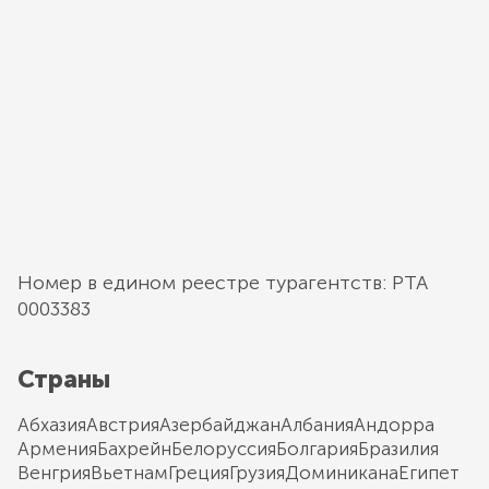
Номер в едином реестре турагентств: РТА
0003383
Страны
Абхазия
Австрия
Азербайджан
Албания
Андорра
Армения
Бахрейн
Белоруссия
Болгария
Бразилия
Венгрия
Вьетнам
Греция
Грузия
Доминикана
Египет