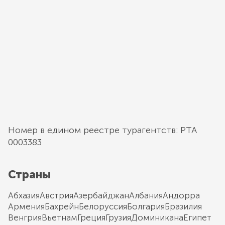
Номер в едином реестре турагентств: РТА
0003383
Страны
Абхазия
Австрия
Азербайджан
Албания
Андорра
Армения
Бахрейн
Белоруссия
Болгария
Бразилия
Венгрия
Вьетнам
Греция
Грузия
Доминикана
Египет