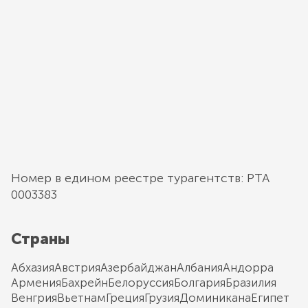
Номер в едином реестре турагентств: РТА
0003383
Страны
Абхазия
Австрия
Азербайджан
Албания
Андорра
Армения
Бахрейн
Белоруссия
Болгария
Бразилия
Венгрия
Вьетнам
Греция
Грузия
Доминикана
Египет