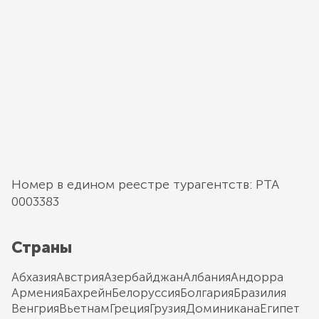
Номер в едином реестре турагентств: РТА
0003383
Страны
Абхазия
Австрия
Азербайджан
Албания
Андорра
Армения
Бахрейн
Белоруссия
Болгария
Бразилия
Венгрия
Вьетнам
Греция
Грузия
Доминикана
Египет