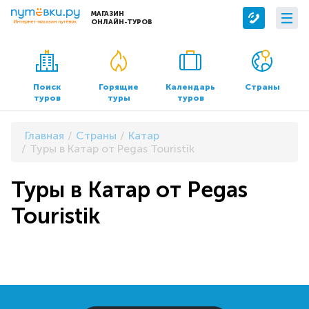
МАГАЗИН
ОНЛАЙН-ТУРОВ
Сервисы
О компании
Бронирование отелей
О нас
Поиск
Горящие
Календарь
Страны
туров
туры
туров
Трансфер
Контакты
Страхование
Команда
Главная
Страны
Катар
Документы и реквизиты
Туры в Катар от Pegas Touristik
Офисы продаж
Туры в Катар от Pegas
Touristik