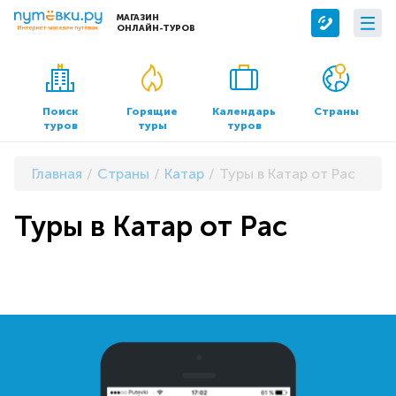
МАГАЗИН
ОНЛАЙН-ТУРОВ
Сервисы
О компании
Бронирование отелей
О нас
Поиск
Горящие
Календарь
Страны
туров
туры
туров
Трансфер
Контакты
Страхование
Команда
Главная
Страны
Катар
Туры в Катар от Pac
Документы и реквизиты
Туры в Катар от Pac
Офисы продаж