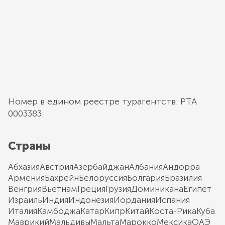
Номер в едином реестре турагентств: РТА
0003383
Страны
Абхазия
Австрия
Азербайджан
Албания
Андорра
Армения
Бахрейн
Белоруссия
Болгария
Бразилия
Венгрия
Вьетнам
Греция
Грузия
Доминикана
Египет
Израиль
Индия
Индонезия
Иордания
Испания
Италия
Камбоджа
Катар
Кипр
Китай
Коста-Рика
Куба
Маврикий
Мальдивы
Мальта
Марокко
Мексика
ОАЭ