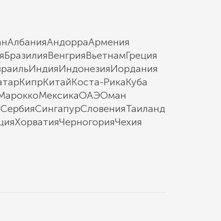
ан
Албания
Андорра
Армения
я
Бразилия
Венгрия
Вьетнам
Греция
зраиль
Индия
Индонезия
Иордания
атар
Кипр
Китай
Коста-Рика
Куба
Марокко
Мексика
ОАЭ
Оман
ы
Сербия
Сингапур
Словения
Таиланд
ция
Хорватия
Черногория
Чехия