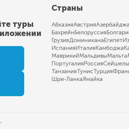
Страны
йте туры
Абхазия
Австрия
Азербайдж
риложении
Бахрейн
Белоруссия
Болгари
Грузия
Доминикана
Египет
И
Испания
Италия
Камбоджа
К
Маврикий
Мальдивы
Мальта
Португалия
Россия
Сейшел
Танзания
Тунис
Турция
Фран
Шри-Ланка
Ямайка
"