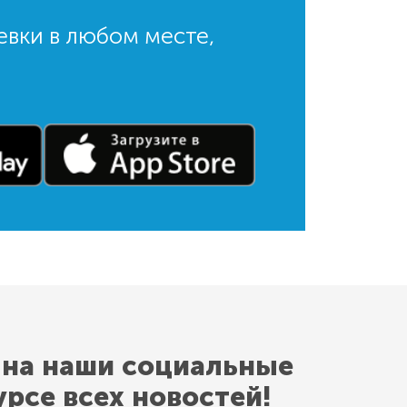
евки в любом месте,
 на наши социальные
урсе всех новостей!