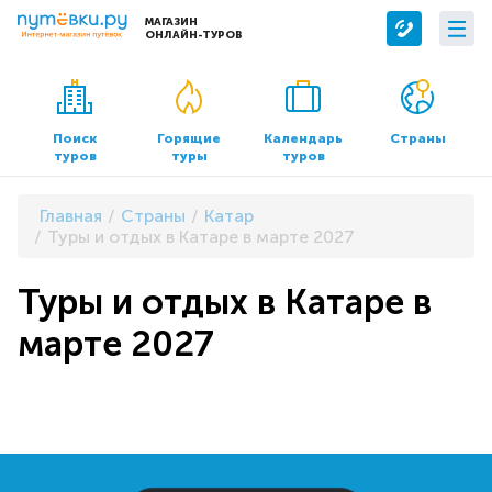
МАГАЗИН
ОНЛАЙН-ТУРОВ
Сервисы
О компании
Бронирование отелей
О нас
Поиск
Горящие
Календарь
Страны
туров
туры
туров
Трансфер
Контакты
Страхование
Команда
Главная
Страны
Катар
Документы и реквизиты
Туры и отдых в Катаре в марте 2027
Офисы продаж
Туры и отдых в Катаре в
марте 2027