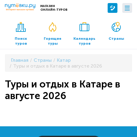
МАГАЗИН
ОНЛАЙН-ТУРОВ
Сервисы
О компании
Бронирование отелей
О нас
Поиск
Горящие
Календарь
Страны
туров
туры
туров
Трансфер
Контакты
Страхование
Команда
Главная
Страны
Катар
Документы и реквизиты
Туры и отдых в Катаре в августе 2026
Офисы продаж
Туры и отдых в Катаре в
августе 2026