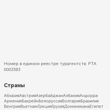
Номер в едином реестре турагентств: РТА
0003383
Страны
Абхазия
Австрия
Азербайджан
Албания
Андорра
Армения
Бахрейн
Белоруссия
Болгария
Бразилия
Венгрия
Вьетнам
Греция
Грузия
Доминикана
Египет