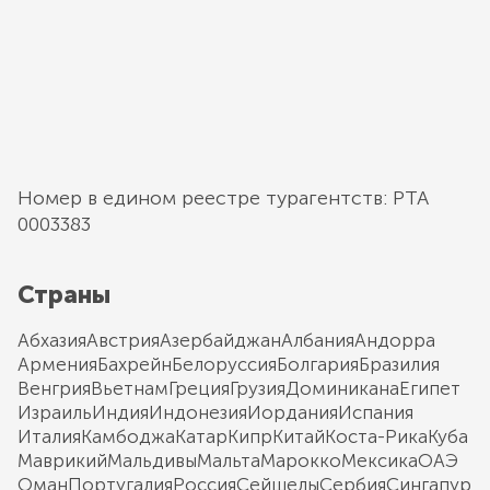
Номер в едином реестре турагентств: РТА
0003383
Страны
Абхазия
Австрия
Азербайджан
Албания
Андорра
Армения
Бахрейн
Белоруссия
Болгария
Бразилия
Венгрия
Вьетнам
Греция
Грузия
Доминикана
Египет
Израиль
Индия
Индонезия
Иордания
Испания
Италия
Камбоджа
Катар
Кипр
Китай
Коста-Рика
Куба
Маврикий
Мальдивы
Мальта
Марокко
Мексика
ОАЭ
Оман
Португалия
Россия
Сейшелы
Сербия
Сингапур