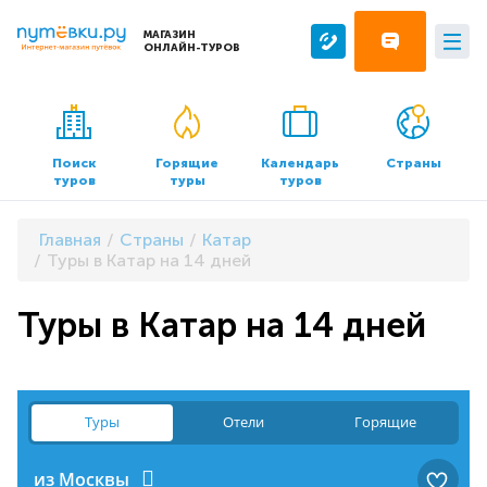
МАГАЗИН
ОНЛАЙН-ТУРОВ
Сервисы
О компании
Бронирование отелей
О нас
Поиск
Горящие
Календарь
Страны
туров
туры
туров
Трансфер
Контакты
Страхование
Команда
Главная
Страны
Катар
Документы и реквизиты
Туры в Катар на 14 дней
Офисы продаж
Туры в Катар на 14 дней
Туры
Отели
Горящие
из Москвы