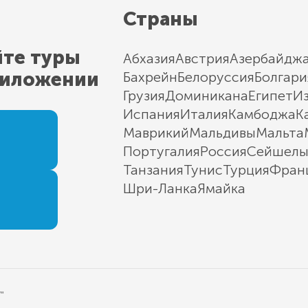
Страны
йте туры
Абхазия
Австрия
Азербайдж
риложении
Бахрейн
Белоруссия
Болгари
Грузия
Доминикана
Египет
И
Испания
Италия
Камбоджа
К
Маврикий
Мальдивы
Мальта
Португалия
Россия
Сейшел
Танзания
Тунис
Турция
Фран
Шри-Ланка
Ямайка
"