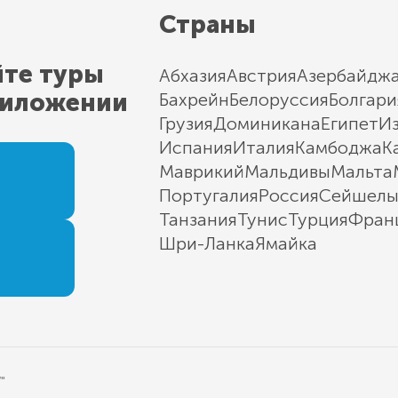
Страны
йте туры
Абхазия
Австрия
Азербайдж
риложении
Бахрейн
Белоруссия
Болгари
Грузия
Доминикана
Египет
И
Испания
Италия
Камбоджа
К
Маврикий
Мальдивы
Мальта
Португалия
Россия
Сейшел
Танзания
Тунис
Турция
Фран
Шри-Ланка
Ямайка
"