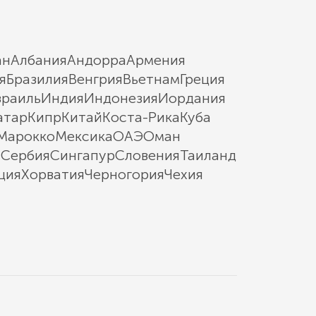
ан
Албания
Андорра
Армения
я
Бразилия
Венгрия
Вьетнам
Греция
зраиль
Индия
Индонезия
Иордания
атар
Кипр
Китай
Коста-Рика
Куба
Марокко
Мексика
ОАЭ
Оман
ы
Сербия
Сингапур
Словения
Таиланд
ция
Хорватия
Черногория
Чехия