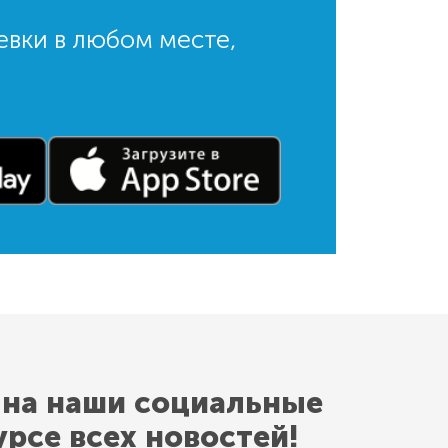
евки в любом месте,
 на наши социальные
урсе всех новостей!