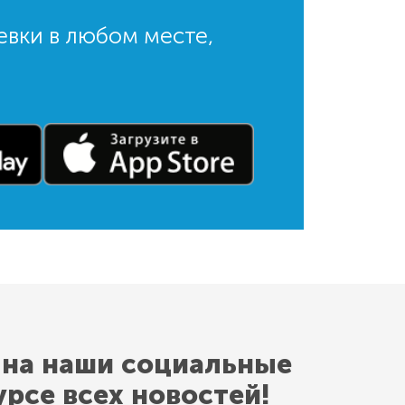
евки в любом месте,
 на наши социальные
урсе всех новостей!