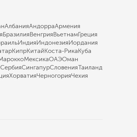
ан
Албания
Андорра
Армения
я
Бразилия
Венгрия
Вьетнам
Греция
зраиль
Индия
Индонезия
Иордания
атар
Кипр
Китай
Коста-Рика
Куба
Марокко
Мексика
ОАЭ
Оман
ы
Сербия
Сингапур
Словения
Таиланд
ция
Хорватия
Черногория
Чехия