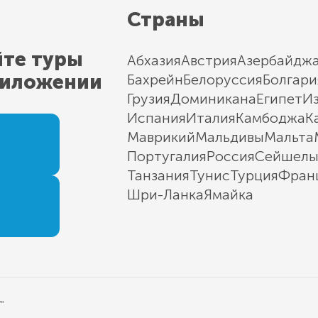
Страны
йте туры
Абхазия
Австрия
Азербайдж
риложении
Бахрейн
Белоруссия
Болгари
Грузия
Доминикана
Египет
И
Испания
Италия
Камбоджа
К
Маврикий
Мальдивы
Мальта
Португалия
Россия
Сейшел
Танзания
Тунис
Турция
Фран
Шри-Ланка
Ямайка
"