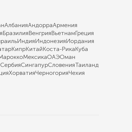
ан
Албания
Андорра
Армения
я
Бразилия
Венгрия
Вьетнам
Греция
зраиль
Индия
Индонезия
Иордания
атар
Кипр
Китай
Коста-Рика
Куба
Марокко
Мексика
ОАЭ
Оман
ы
Сербия
Сингапур
Словения
Таиланд
ция
Хорватия
Черногория
Чехия