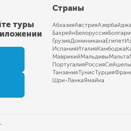
Страны
йте туры
Абхазия
Австрия
Азербайдж
риложении
Бахрейн
Белоруссия
Болгари
Грузия
Доминикана
Египет
И
Испания
Италия
Камбоджа
К
Маврикий
Мальдивы
Мальта
Португалия
Россия
Сейшел
Танзания
Тунис
Турция
Фран
Шри-Ланка
Ямайка
"