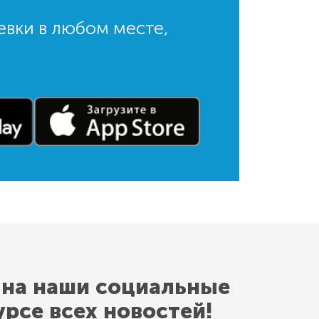
евки в любом месте,
 на наши социальные
урсе всех новостей!