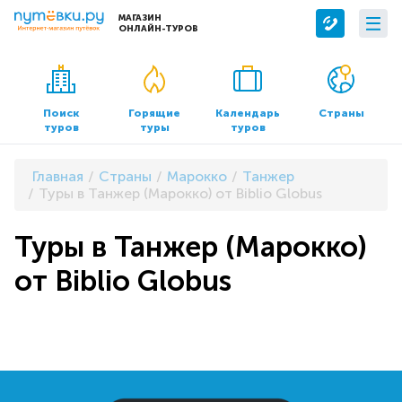
МАГАЗИН
ОНЛАЙН-ТУРОВ
Сервисы
О компании
Бронирование отелей
О нас
Поиск
Горящие
Календарь
Страны
туров
туры
туров
Трансфер
Контакты
Страхование
Команда
Главная
Страны
Марокко
Танжер
Документы и реквизиты
Туры в Танжер (Марокко) от Biblio Globus
Офисы продаж
Туры в Танжер (Марокко)
от Biblio Globus