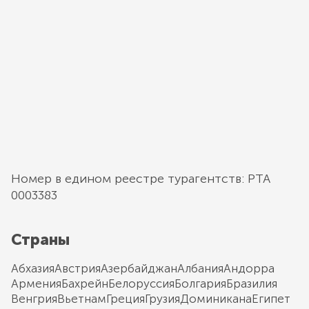
Номер в едином реестре турагентств: РТА
0003383
Страны
Абхазия
Австрия
Азербайджан
Албания
Андорра
Армения
Бахрейн
Белоруссия
Болгария
Бразилия
Венгрия
Вьетнам
Греция
Грузия
Доминикана
Египет