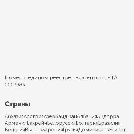
Номер в едином реестре турагентств: РТА
0003383
Страны
Абхазия
Австрия
Азербайджан
Албания
Андорра
Армения
Бахрейн
Белоруссия
Болгария
Бразилия
Венгрия
Вьетнам
Греция
Грузия
Доминикана
Египет