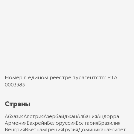
Номер в едином реестре турагентств: РТА
0003383
Страны
Абхазия
Австрия
Азербайджан
Албания
Андорра
Армения
Бахрейн
Белоруссия
Болгария
Бразилия
Венгрия
Вьетнам
Греция
Грузия
Доминикана
Египет