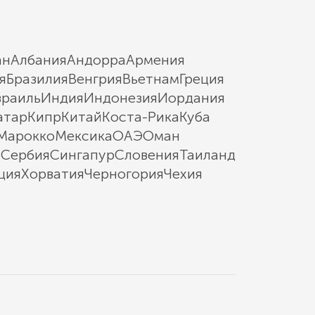
ан
Албания
Андорра
Армения
я
Бразилия
Венгрия
Вьетнам
Греция
зраиль
Индия
Индонезия
Иордания
атар
Кипр
Китай
Коста-Рика
Куба
Марокко
Мексика
ОАЭ
Оман
ы
Сербия
Сингапур
Словения
Таиланд
ция
Хорватия
Черногория
Чехия