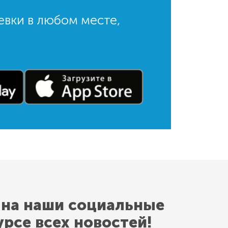
евки в любом месте,
 на наши социальные
урсе всех новостей!