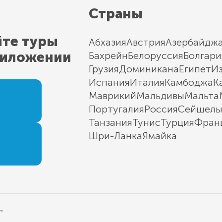
Страны
йте туры
Абхазия
Австрия
Азербайдж
риложении
Бахрейн
Белоруссия
Болгари
Грузия
Доминикана
Египет
И
Испания
Италия
Камбоджа
К
Маврикий
Мальдивы
Мальта
Португалия
Россия
Сейшел
Танзания
Тунис
Турция
Фран
Шри-Ланка
Ямайка
"