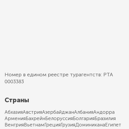
Номер в едином реестре турагентств: РТА
0003383
Страны
Абхазия
Австрия
Азербайджан
Албания
Андорра
Армения
Бахрейн
Белоруссия
Болгария
Бразилия
Венгрия
Вьетнам
Греция
Грузия
Доминикана
Египет