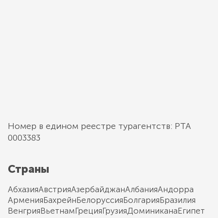
Номер в едином реестре турагентств: РТА
0003383
Страны
Абхазия
Австрия
Азербайджан
Албания
Андорра
Армения
Бахрейн
Белоруссия
Болгария
Бразилия
Венгрия
Вьетнам
Греция
Грузия
Доминикана
Египет